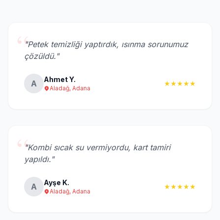
“
"Petek temizliği yaptırdık, ısınma sorunumuz
çözüldü."
Ahmet Y.
A
★★★★★
Aladağ, Adana
“
"Kombi sıcak su vermiyordu, kart tamiri
yapıldı."
Ayşe K.
A
★★★★★
Aladağ, Adana