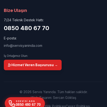
Bize Ulaşın
7/24 Teknik Destek Hattı:
0850 480 67 70
E-posta:
info@servisyaninda.com
İş Ortağımız Olun:
Hizmet Veren Başvurusu →
© 2026 Servis Yanında. Tüm hakları saklıdır.
Web Tasarım: Sercan Göktaş
SERVISI ARA
0850 480 67 70
Kullanım Şartları
Gizlilik Politikası
Çerez Politikası