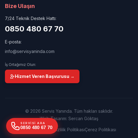
Bize Ulaşın
7/24 Teknik Destek Hattı:
0850 480 67 70
E-posta:
info@servisyaninda.com
İş Ortağımız Olun:
Hizmet Veren Başvurusu →
© 2026 Servis Yanında. Tüm hakları saklıdır.
Web Tasarım: Sercan Göktaş
SERVISI ARA
0850 480 67 70
Kullanım Şartları
Gizlilik Politikası
Çerez Politikası