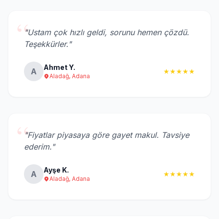
“
"Ustam çok hızlı geldi, sorunu hemen çözdü.
Teşekkürler."
Ahmet Y.
A
★★★★★
Aladağ, Adana
“
"Fiyatlar piyasaya göre gayet makul. Tavsiye
ederim."
Ayşe K.
A
★★★★★
Aladağ, Adana