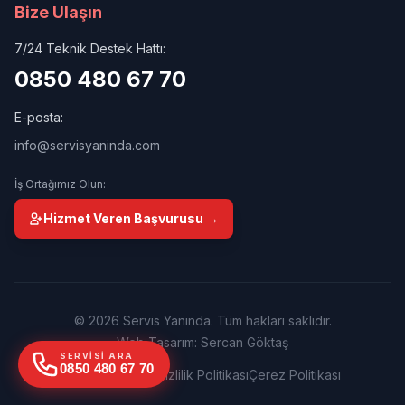
Bize Ulaşın
7/24 Teknik Destek Hattı:
0850 480 67 70
E-posta:
info@servisyaninda.com
İş Ortağımız Olun:
Hizmet Veren Başvurusu →
© 2026 Servis Yanında. Tüm hakları saklıdır.
Web Tasarım: Sercan Göktaş
SERVISI ARA
0850 480 67 70
Kullanım Şartları
Gizlilik Politikası
Çerez Politikası