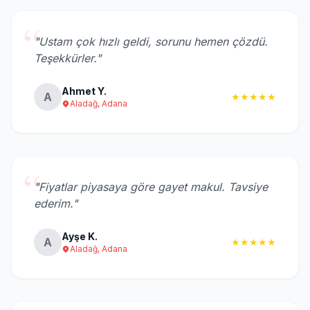
“
"Ustam çok hızlı geldi, sorunu hemen çözdü.
Teşekkürler."
Ahmet Y.
A
★★★★★
Aladağ, Adana
“
"Fiyatlar piyasaya göre gayet makul. Tavsiye
ederim."
Ayşe K.
A
★★★★★
Aladağ, Adana