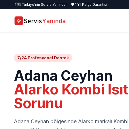
🇹🇷 Türkiye'nin Servis Yanında!
🛡️ 1 Yıl Parça Garantisi
7/24 Profesyonel Destek
Adana Ceyhan
Alarko Kombi Isı
Sorunu
Adana Ceyhan bölgesinde Alarko markalı Komb