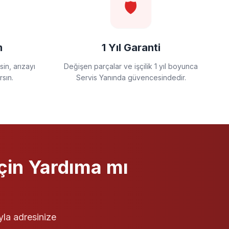
🛡️
m
1 Yıl Garanti
in, arızayı
Değişen parçalar ve işçilik 1 yıl boyunca
rsın.
Servis Yanında güvencesindedir.
çin Yardıma mı
yla adresinize