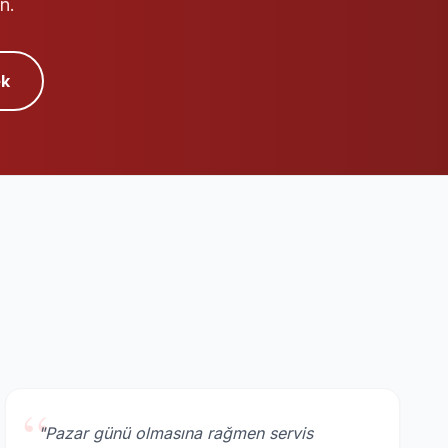
n.
k
“
"Pazar günü olmasına rağmen servis