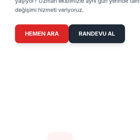
yaşıyor? Uzman ekibimizle aynı gün yerinde tamir 
değişimi hizmeti veriyoruz.
HEMEN ARA
RANDEVU AL