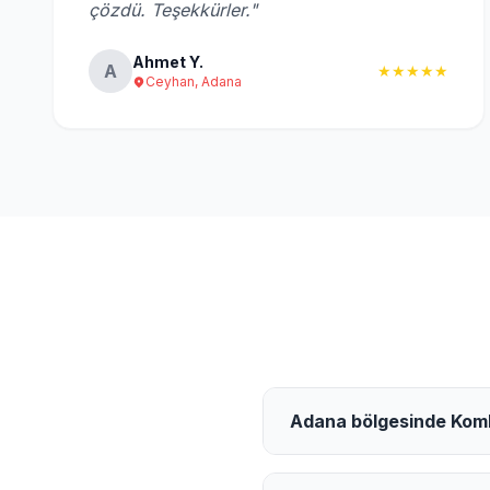
çözdü. Teşekkürler."
Ahmet Y.
A
★★★★★
Ceyhan, Adana
Adana bölgesinde Kombi