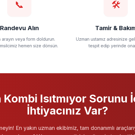
📞
🛠️
Randevu Alın
Tamir & Bakı
a arayın veya form doldurun.
Uzman ustamız adresinize gels
emsilcimiz hemen size dönsün.
tespit edip yerinde ona
n
Kombi
Isıtmıyor
Sorunu İ
İhtiyacınız Var?
eyin! En yakın uzman ekibimiz, tam donanımlı araçları