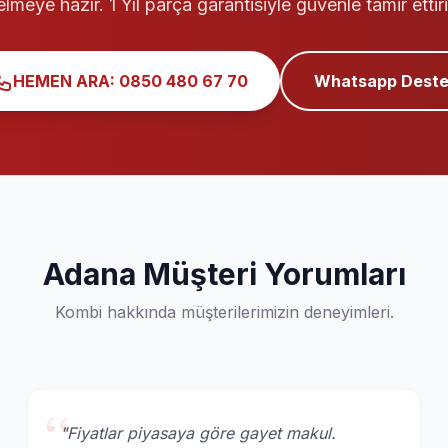
elmeye hazır. 1 Yıl parça garantisiyle güvenle tamir ettiri
HEMEN ARA: 0850 480 67 70
Whatsapp Deste
Adana Müşteri Yorumları
Kombi hakkında müşterilerimizin deneyimleri.
“
"Fiyatlar piyasaya göre gayet makul.