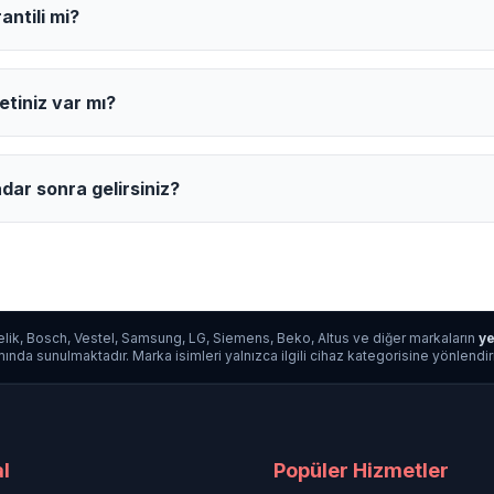
antili mi?
etiniz var mı?
dar sonra gelirsiniz?
lik, Bosch, Vestel, Samsung, LG, Siemens, Beko, Altus ve diğer markaların
ye
da sunulmaktadır. Marka isimleri yalnızca ilgili cihaz kategorisine yönlendirme a
l
Popüler Hizmetler