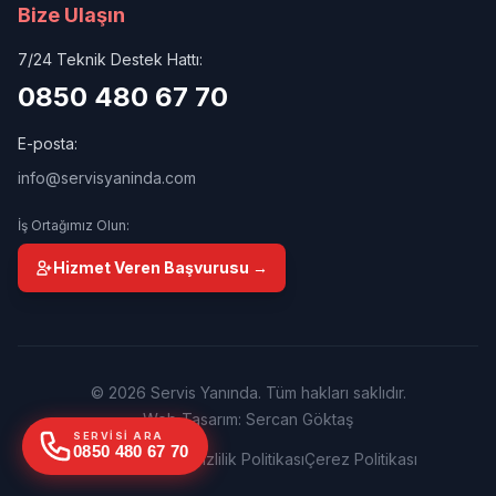
Bize Ulaşın
7/24 Teknik Destek Hattı:
0850 480 67 70
E-posta:
info@servisyaninda.com
İş Ortağımız Olun:
Hizmet Veren Başvurusu →
© 2026 Servis Yanında. Tüm hakları saklıdır.
Web Tasarım: Sercan Göktaş
SERVISI ARA
0850 480 67 70
Kullanım Şartları
Gizlilik Politikası
Çerez Politikası