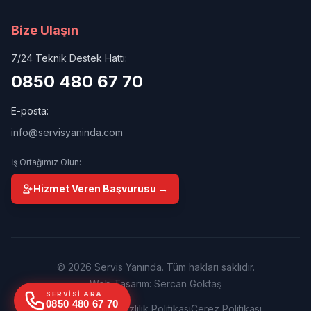
Bize Ulaşın
7/24 Teknik Destek Hattı:
0850 480 67 70
E-posta:
info@servisyaninda.com
İş Ortağımız Olun:
Hizmet Veren Başvurusu →
© 2026 Servis Yanında. Tüm hakları saklıdır.
Web Tasarım: Sercan Göktaş
SERVISI ARA
0850 480 67 70
Kullanım Şartları
Gizlilik Politikası
Çerez Politikası