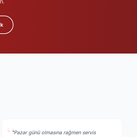
n.
k
“
"Pazar günü olmasına rağmen servis