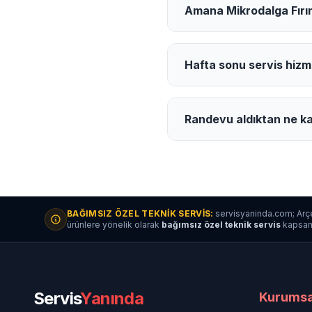
Amana Mikrodalga Fırın 
Hafta sonu servis hizm
Randevu aldıktan ne ka
BAĞIMSIZ ÖZEL TEKNIK SERVIS:
servisyaninda.com; Arçe
ürünlere yönelik olarak
bağımsız özel teknik servis
kapsamın
Servis
Yanında
Kurumsa