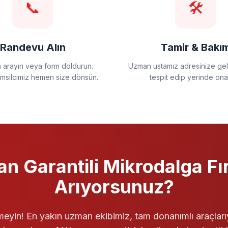
📞
🛠️
Randevu Alın
Tamir & Bakı
a arayın veya form doldurun.
Uzman ustamız adresinize gels
emsilcimiz hemen size dönsün.
tespit edip yerinde ona
an
Garantili
Mikrodalga Fır
Arıyorsunuz?
eyin! En yakın uzman ekibimiz, tam donanımlı araçları