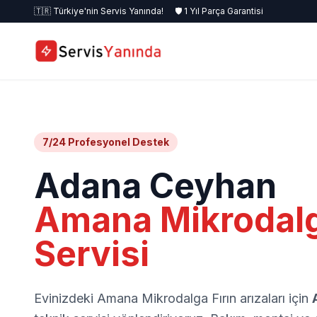
🇹🇷 Türkiye'nin Servis Yanında!
🛡️ 1 Yıl Parça Garantisi
7/24 Profesyonel Destek
Adana Ceyhan
Amana Mikrodalg
Servisi
Evinizdeki Amana Mikrodalga Fırın arızaları için