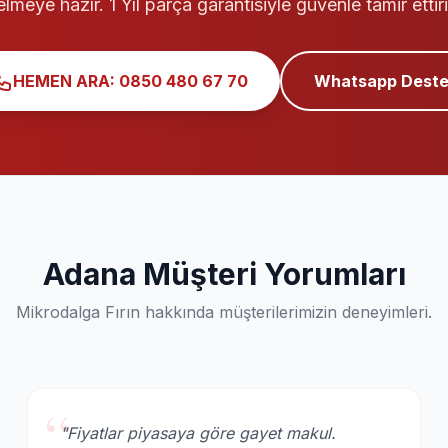
elmeye hazır. 1 Yıl parça garantisiyle güvenle tamir ettiri
HEMEN ARA: 0850 480 67 70
Whatsapp Deste
Adana Müşteri Yorumları
Mikrodalga Fırın hakkında müşterilerimizin deneyimleri.
“
"Fiyatlar piyasaya göre gayet makul.