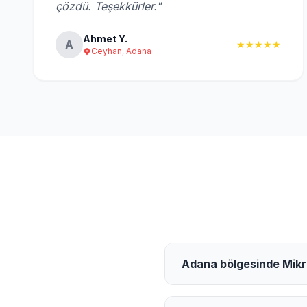
çözdü. Teşekkürler."
Ahmet Y.
A
★★★★★
Ceyhan, Adana
Adana bölgesinde Mikrod