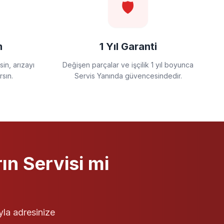
🛡️
m
1 Yıl Garanti
in, arızayı
Değişen parçalar ve işçilik 1 yıl boyunca
rsın.
Servis Yanında güvencesindedir.
ın Servisi
mi
yla adresinize