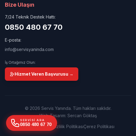
Bize Ulaşın
7/24 Teknik Destek Hattı:
0850 480 67 70
E-posta:
info@servisyaninda.com
İş Ortağımız Olun:
Hizmet Veren Başvurusu →
© 2026 Servis Yanında. Tüm hakları saklıdır.
Web Tasarım: Sercan Göktaş
SERVISI ARA
0850 480 67 70
Kullanım Şartları
Gizlilik Politikası
Çerez Politikası