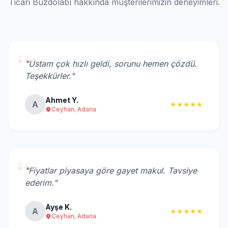
Ticari Buzdolabı hakkında müşterilerimizin deneyimleri.
“
"Ustam çok hızlı geldi, sorunu hemen çözdü.
Teşekkürler."
Ahmet Y.
A
★★★★★
Ceyhan, Adana
“
"Fiyatlar piyasaya göre gayet makul. Tavsiye
ederim."
Ayşe K.
A
★★★★★
Ceyhan, Adana