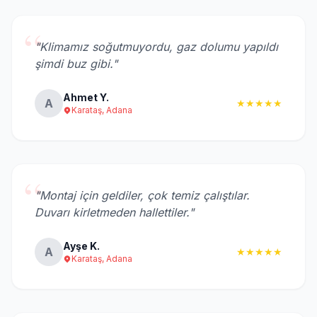
“
"Klimamız soğutmuyordu, gaz dolumu yapıldı
şimdi buz gibi."
Ahmet Y.
A
★★★★★
Karataş, Adana
“
"Montaj için geldiler, çok temiz çalıştılar.
Duvarı kirletmeden hallettiler."
Ayşe K.
A
★★★★★
Karataş, Adana