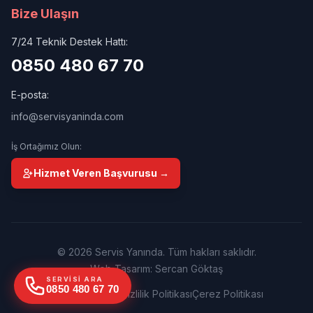
Bize Ulaşın
7/24 Teknik Destek Hattı:
0850 480 67 70
E-posta:
info@servisyaninda.com
İş Ortağımız Olun:
Hizmet Veren Başvurusu →
© 2026 Servis Yanında. Tüm hakları saklıdır.
Web Tasarım: Sercan Göktaş
SERVISI ARA
0850 480 67 70
Kullanım Şartları
Gizlilik Politikası
Çerez Politikası