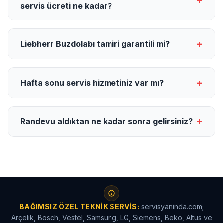
+
servis ücreti ne kadar?
+
Liebherr Buzdolabı tamiri garantili mi?
+
Hafta sonu servis hizmetiniz var mı?
+
Randevu aldıktan ne kadar sonra gelirsiniz?
BAĞIMSIZ ÖZEL TEKNIK SERVIS:
servisyaninda.com;
Arçelik, Bosch, Vestel, Samsung, LG, Siemens, Beko, Altus ve