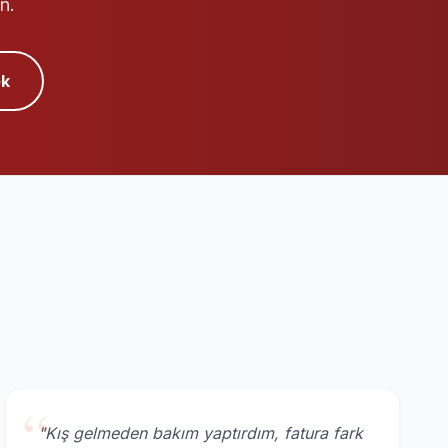
n.
k
“
"Kış gelmeden bakım yaptırdım, fatura fark