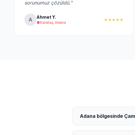
sorunumuz çözüldü."
Ahmet Y.
A
★★★★★
Karataş, Adana
Adana bölgesinde Çamaş