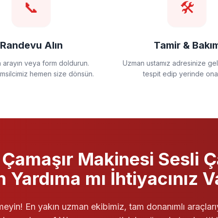
📞
🛠️
Randevu Alın
Tamir & Bakı
a arayın veya form doldurun.
Uzman ustamız adresinize gels
emsilcimiz hemen size dönsün.
tespit edip yerinde ona
Çamaşır Makinesi
Sesli Ç
in Yardıma mı İhtiyacınız V
eyin! En yakın uzman ekibimiz, tam donanımlı araçları