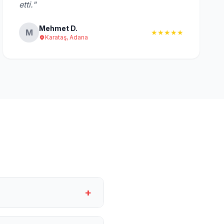
etti."
Mehmet D.
M
★★★★★
Karataş, Adana
+