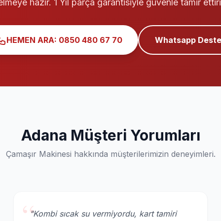
elmeye hazır. 1 Yıl parça garantisiyle güvenle tamir ettiri
HEMEN ARA: 0850 480 67 70
Whatsapp Deste
Adana Müşteri Yorumları
Çamaşır Makinesi hakkında müşterilerimizin deneyimleri.
“
"Kombi sıcak su vermiyordu, kart tamiri