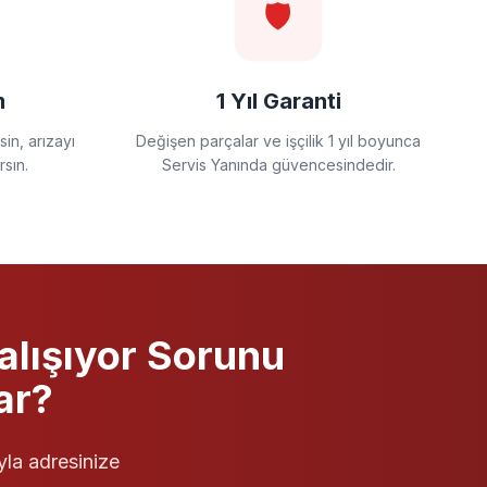
🛡️
m
1 Yıl Garanti
in, arızayı
Değişen parçalar ve işçilik 1 yıl boyunca
rsın.
Servis Yanında güvencesindedir.
alışıyor
Sorunu
ar?
yla adresinize