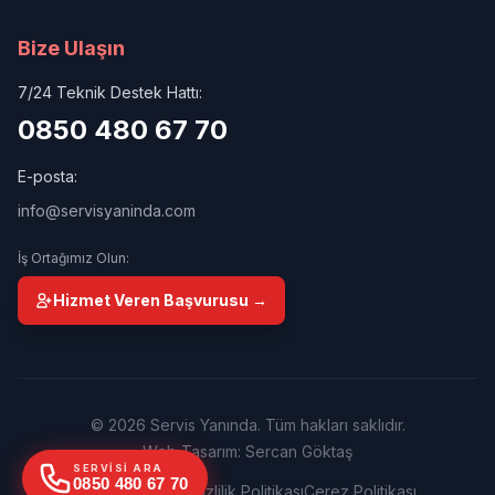
Bize Ulaşın
7/24 Teknik Destek Hattı:
0850 480 67 70
E-posta:
info@servisyaninda.com
İş Ortağımız Olun:
Hizmet Veren Başvurusu →
© 2026 Servis Yanında. Tüm hakları saklıdır.
Web Tasarım: Sercan Göktaş
SERVISI ARA
0850 480 67 70
Kullanım Şartları
Gizlilik Politikası
Çerez Politikası