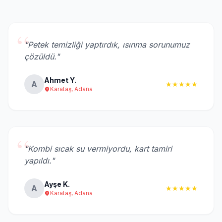
“
"Petek temizliği yaptırdık, ısınma sorunumuz
çözüldü."
Ahmet Y.
A
★★★★★
Karataş, Adana
“
"Kombi sıcak su vermiyordu, kart tamiri
yapıldı."
Ayşe K.
A
★★★★★
Karataş, Adana