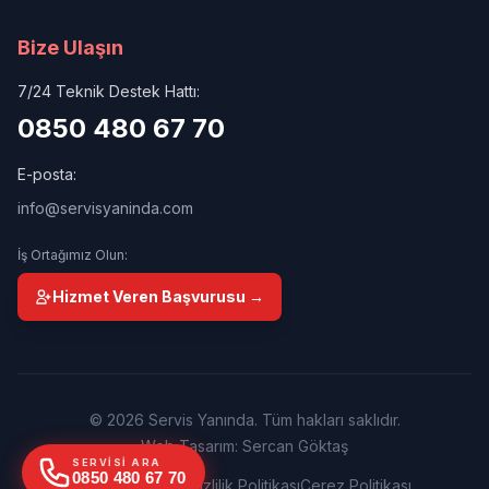
Bize Ulaşın
7/24 Teknik Destek Hattı:
0850 480 67 70
E-posta:
info@servisyaninda.com
İş Ortağımız Olun:
Hizmet Veren Başvurusu →
© 2026 Servis Yanında. Tüm hakları saklıdır.
Web Tasarım: Sercan Göktaş
SERVISI ARA
0850 480 67 70
Kullanım Şartları
Gizlilik Politikası
Çerez Politikası