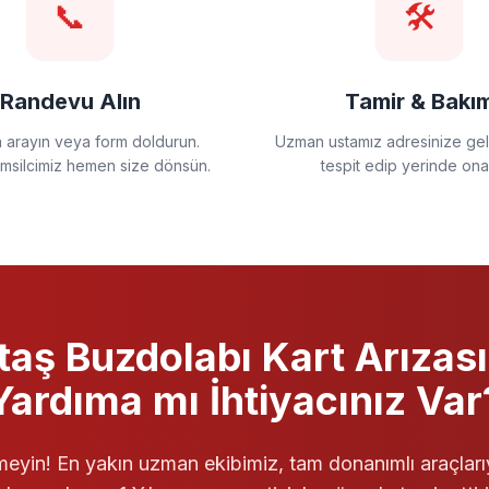
📞
🛠️
Randevu Alın
Tamir & Bakı
a arayın veya form doldurun.
Uzman ustamız adresinize gels
emsilcimiz hemen size dönsün.
tespit edip yerinde ona
taş
Buzdolabı
Kart Arızası
Yardıma mı İhtiyacınız Var
eyin! En yakın uzman ekibimiz, tam donanımlı araçları