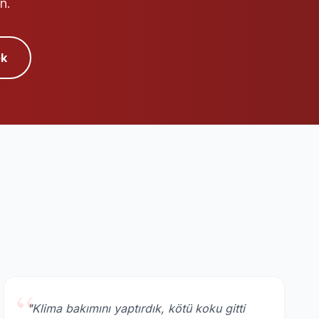
n.
k
“
"Klima bakımını yaptırdık, kötü koku gitti