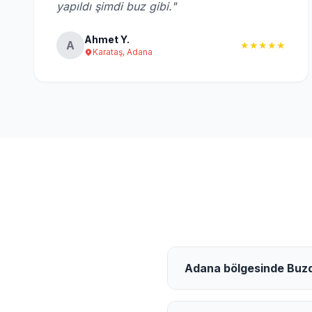
yapıldı şimdi buz gibi."
Ahmet Y.
A
★★★★★
Karataş, Adana
Adana bölgesinde Buzdo