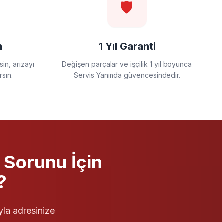
🛡️
m
1 Yıl Garanti
in, arızayı
Değişen parçalar ve işçilik 1 yıl boyunca
rsın.
Servis Yanında güvencesindedir.
Sorunu İçin
?
yla adresinize