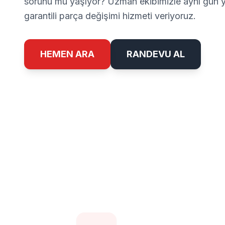
sorunu mu yaşıyor? Uzman ekibimizle aynı gün ye
garantili parça değişimi hizmeti veriyoruz.
HEMEN ARA
RANDEVU AL