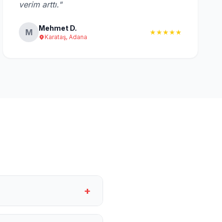
verim arttı."
Mehmet D.
M
★★★★★
Karataş, Adana
+