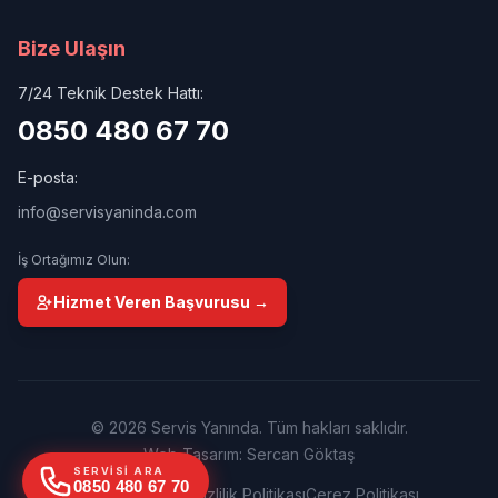
Bize Ulaşın
7/24 Teknik Destek Hattı:
0850 480 67 70
E-posta:
info@servisyaninda.com
İş Ortağımız Olun:
Hizmet Veren Başvurusu →
© 2026 Servis Yanında. Tüm hakları saklıdır.
Web Tasarım: Sercan Göktaş
SERVISI ARA
0850 480 67 70
Kullanım Şartları
Gizlilik Politikası
Çerez Politikası