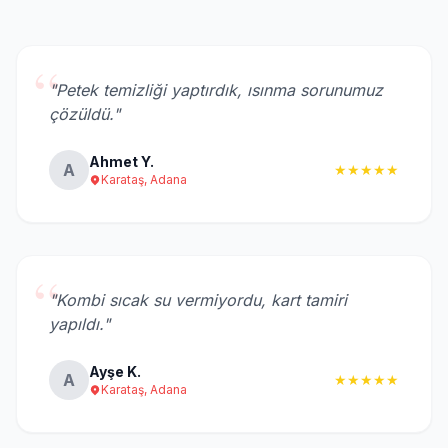
“
"Petek temizliği yaptırdık, ısınma sorunumuz
çözüldü."
Ahmet Y.
A
★★★★★
Karataş, Adana
“
"Kombi sıcak su vermiyordu, kart tamiri
yapıldı."
Ayşe K.
A
★★★★★
Karataş, Adana