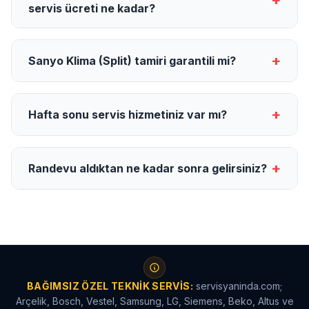
+
servis ücreti ne kadar?
+
Sanyo Klima (Split) tamiri garantili mi?
+
Hafta sonu servis hizmetiniz var mı?
+
Randevu aldıktan ne kadar sonra gelirsiniz?
BAĞIMSIZ ÖZEL TEKNIK SERVIS:
servisyaninda.com;
Arçelik, Bosch, Vestel, Samsung, LG, Siemens, Beko, Altus ve