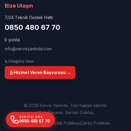
Bize Ulaşın
7/24 Teknik Destek Hattı:
0850 480 67 70
E-posta:
info@servisyaninda.com
İş Ortağımız Olun:
Hizmet Veren Başvurusu →
© 2026 Servis Yanında. Tüm hakları saklıdır.
Web Tasarım: Sercan Göktaş
SERVISI ARA
0850 480 67 70
Kullanım Şartları
Gizlilik Politikası
Çerez Politikası