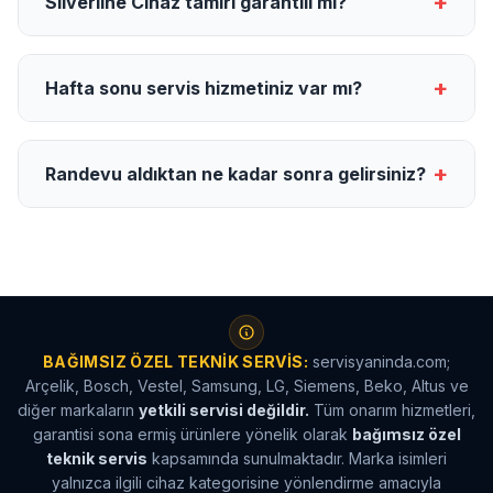
+
Silverline Cihaz tamiri garantili mi?
+
Hafta sonu servis hizmetiniz var mı?
+
Randevu aldıktan ne kadar sonra gelirsiniz?
BAĞIMSIZ ÖZEL TEKNIK SERVIS:
servisyaninda.com;
Arçelik, Bosch, Vestel, Samsung, LG, Siemens, Beko, Altus ve
diğer markaların
yetkili servisi değildir.
Tüm onarım hizmetleri,
garantisi sona ermiş ürünlere yönelik olarak
bağımsız özel
teknik servis
kapsamında sunulmaktadır. Marka isimleri
yalnızca ilgili cihaz kategorisine yönlendirme amacıyla