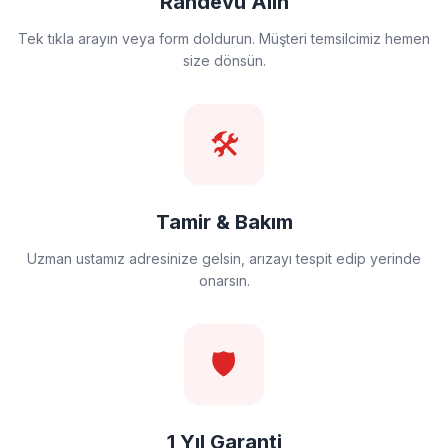
Randevu Alın
Tek tıkla arayın veya form doldurun. Müşteri temsilcimiz hemen
size dönsün.
🛠️
Tamir & Bakım
Uzman ustamız adresinize gelsin, arızayı tespit edip yerinde
onarsın.
🛡️
1 Yıl Garanti