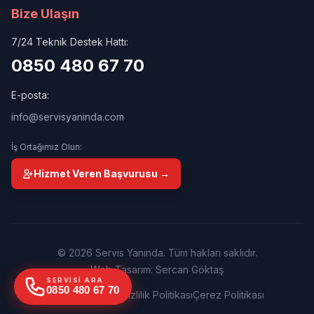
Bize Ulaşın
7/24 Teknik Destek Hattı:
0850 480 67 70
E-posta:
info@servisyaninda.com
İş Ortağımız Olun:
Hizmet Veren Başvurusu →
© 2026 Servis Yanında. Tüm hakları saklıdır.
Web Tasarım: Sercan Göktaş
SERVISI ARA
0850 480 67 70
Kullanım Şartları
Gizlilik Politikası
Çerez Politikası