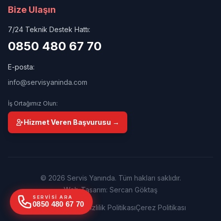
Bize Ulaşın
7/24 Teknik Destek Hattı:
0850 480 67 70
E-posta:
info@servisyaninda.com
İş Ortağımız Olun:
Hizmet Veren Başvurusu →
© 2026 Servis Yanında. Tüm hakları saklıdır.
Web Tasarım: Sercan Göktaş
SERVISI ARA
0850 480 67 70
Kullanım Şartları
Gizlilik Politikası
Çerez Politikası