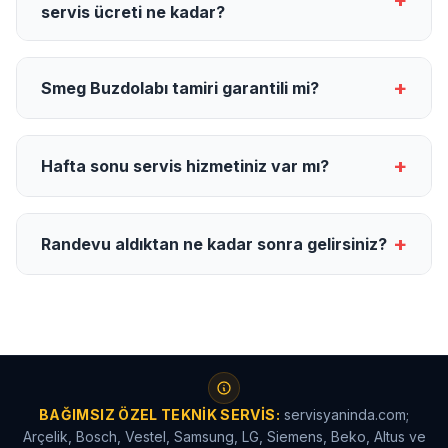
+
servis ücreti ne kadar?
+
Smeg Buzdolabı tamiri garantili mi?
+
Hafta sonu servis hizmetiniz var mı?
+
Randevu aldıktan ne kadar sonra gelirsiniz?
BAĞIMSIZ ÖZEL TEKNIK SERVIS:
servisyaninda.com;
Arçelik, Bosch, Vestel, Samsung, LG, Siemens, Beko, Altus ve