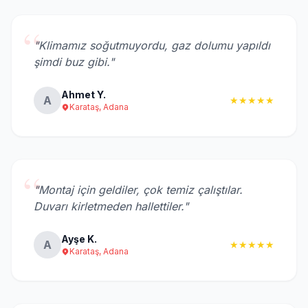
“
"Klimamız soğutmuyordu, gaz dolumu yapıldı
şimdi buz gibi."
Ahmet Y.
A
★★★★★
Karataş, Adana
“
"Montaj için geldiler, çok temiz çalıştılar.
Duvarı kirletmeden hallettiler."
Ayşe K.
A
★★★★★
Karataş, Adana