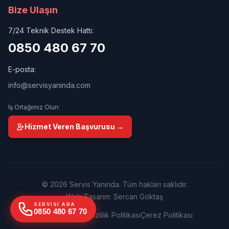
Bize Ulaşın
7/24 Teknik Destek Hattı:
0850 480 67 70
E-posta:
info@servisyaninda.com
İş Ortağımız Olun:
Hizmet Veren Başvurusu →
© 2026 Servis Yanında. Tüm hakları saklıdır.
Web Tasarım: Sercan Göktaş
SERVISI ARA
0850 480 67 70
Kullanım Şartları
Gizlilik Politikası
Çerez Politikası