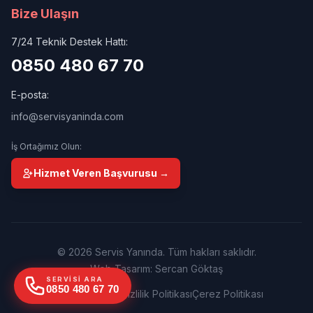
Bize Ulaşın
7/24 Teknik Destek Hattı:
0850 480 67 70
E-posta:
info@servisyaninda.com
İş Ortağımız Olun:
Hizmet Veren Başvurusu →
© 2026 Servis Yanında. Tüm hakları saklıdır.
Web Tasarım: Sercan Göktaş
SERVISI ARA
0850 480 67 70
Kullanım Şartları
Gizlilik Politikası
Çerez Politikası