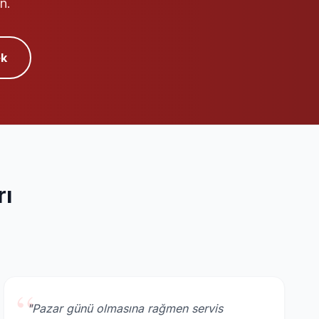
n.
k
rı
“
"Pazar günü olmasına rağmen servis