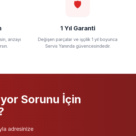
🛡️
m
1 Yıl Garanti
in, arızayı
Değişen parçalar ve işçilik 1 yıl boyunca
rsın.
Servis Yanında güvencesindedir.
ıyor
Sorunu İçin
?
yla adresinize