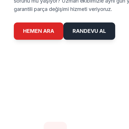
sorunu mu yaşıyor? Uzman ekibimizle aynı gün ye
garantili parça değişimi hizmeti veriyoruz.
HEMEN ARA
RANDEVU AL