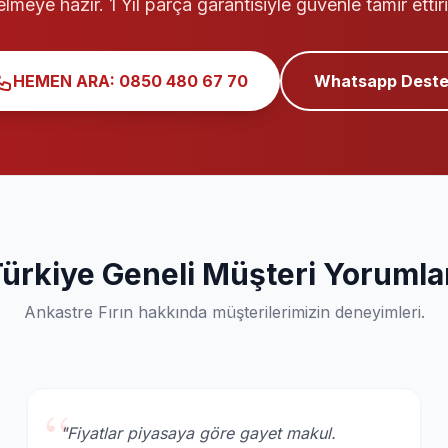
elmeye hazır. 1 Yıl parça garantisiyle güvenle tamir ettiri
HEMEN ARA: 0850 480 67 70
Whatsapp Deste
ürkiye Geneli Müşteri Yorumla
Ankastre Fırın hakkında müşterilerimizin deneyimleri.
“
"Fiyatlar piyasaya göre gayet makul.