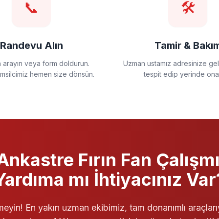
📞
🛠️
Randevu Alın
Tamir & Bakı
a arayın veya form doldurun.
Uzman ustamız adresinize gels
emsilcimiz hemen size dönsün.
tespit edip yerinde ona
Ankastre Fırın
Fan Çalışm
Yardıma mı İhtiyacınız Var
eyin! En yakın uzman ekibimiz, tam donanımlı araçları