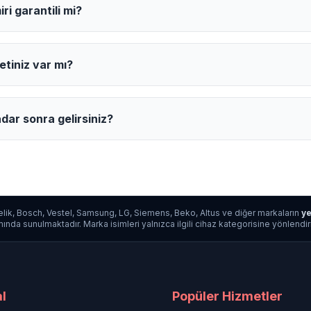
ri garantili mi?
etiniz var mı?
dar sonra gelirsiniz?
lik, Bosch, Vestel, Samsung, LG, Siemens, Beko, Altus ve diğer markaların
ye
da sunulmaktadır. Marka isimleri yalnızca ilgili cihaz kategorisine yönlendirme a
l
Popüler Hizmetler