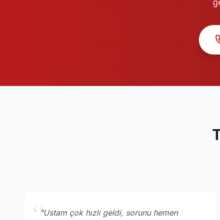
g
T
“
"Ustam çok hızlı geldi, sorunu hemen