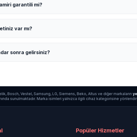
miri garantili mi?
etiniz var mı?
dar sonra gelirsiniz?
lik, Bosch, Vestel, Samsung, LG, Siemens, Beko, Altus ve diğer markaların
ye
da sunulmaktadır. Marka isimleri yalnızca ilgili cihaz kategorisine yönlendirme a
l
Popüler Hizmetler