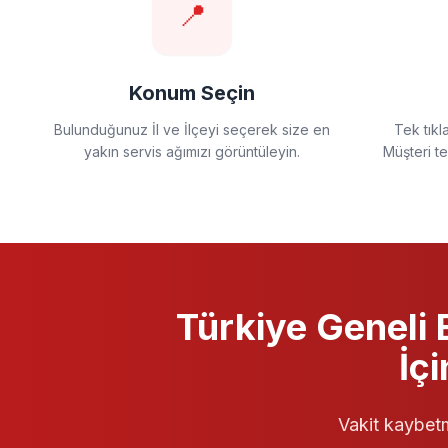
📍
Konum Seçin
Bulunduğunuz İl ve İlçeyi seçerek size en
Tek tıkl
yakın servis ağımızı görüntüleyin.
Müşteri t
Türkiye Geneli
B
İç
Vakit kaybetm