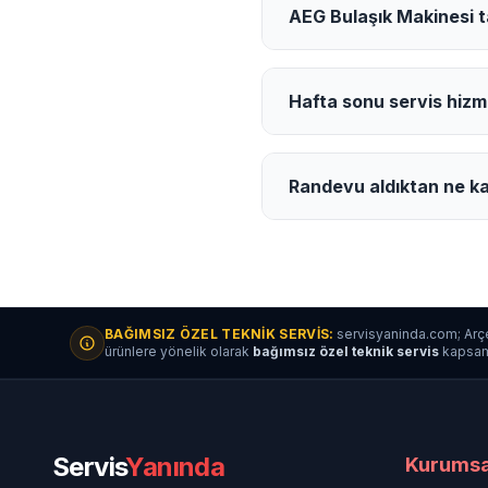
AEG Bulaşık Makinesi ta
Hafta sonu servis hizm
Randevu aldıktan ne ka
BAĞIMSIZ ÖZEL TEKNIK SERVIS:
servisyaninda.com; Arçe
ürünlere yönelik olarak
bağımsız özel teknik servis
kapsamın
Servis
Yanında
Kurumsa