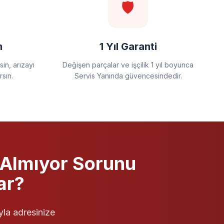
🛡️
m
1 Yıl Garanti
in, arızayı
Değişen parçalar ve işçilik 1 yıl boyunca
rsın.
Servis Yanında güvencesindedir.
 Almıyor
Sorunu
ar?
yla adresinize