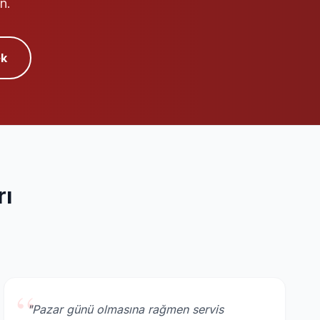
n.
k
rı
“
"Pazar günü olmasına rağmen servis