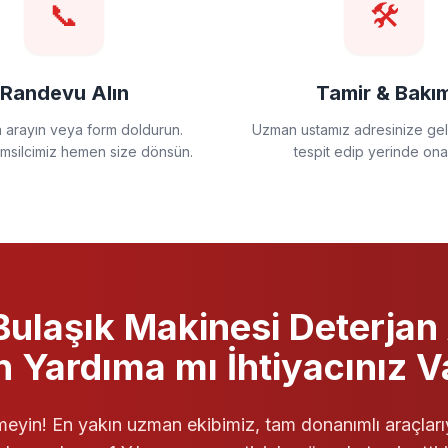
📞
🛠️
Randevu Alın
Tamir & Bakı
a arayın veya form doldurun.
Uzman ustamız adresinize gels
emsilcimiz hemen size dönsün.
tespit edip yerinde ona
ulaşık Makinesi
Deterjan
in Yardıma mı İhtiyacınız V
eyin! En yakın uzman ekibimiz, tam donanımlı araçları