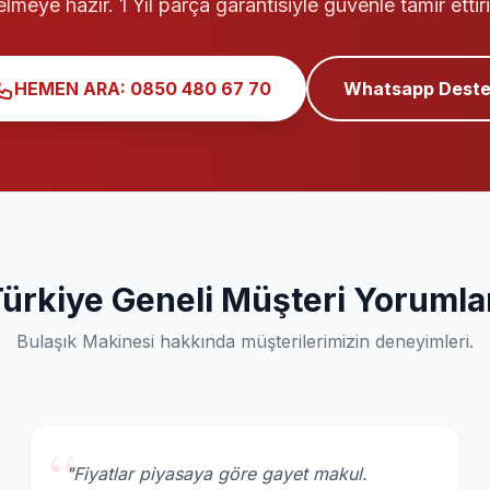
elmeye hazır. 1 Yıl parça garantisiyle güvenle tamir ettiri
HEMEN ARA: 0850 480 67 70
Whatsapp Deste
ürkiye Geneli Müşteri Yorumla
Bulaşık Makinesi hakkında müşterilerimizin deneyimleri.
“
"Fiyatlar piyasaya göre gayet makul.