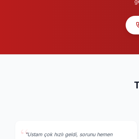
g
T
“
"Ustam çok hızlı geldi, sorunu hemen