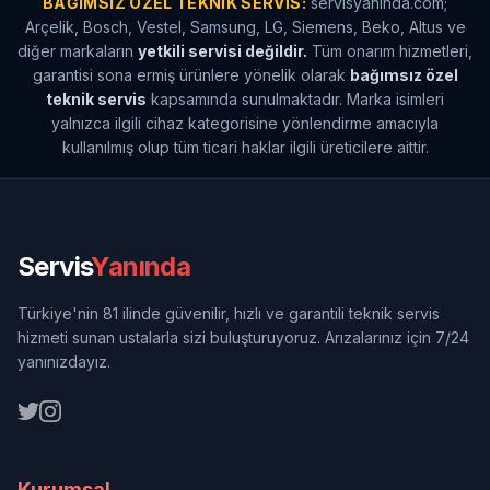
BAĞIMSIZ ÖZEL TEKNIK SERVIS:
servisyaninda.com;
Arçelik, Bosch, Vestel, Samsung, LG, Siemens, Beko, Altus ve
diğer markaların
yetkili servisi değildir.
Tüm onarım hizmetleri,
garantisi sona ermiş ürünlere yönelik olarak
bağımsız özel
teknik servis
kapsamında sunulmaktadır. Marka isimleri
yalnızca ilgili cihaz kategorisine yönlendirme amacıyla
kullanılmış olup tüm ticari haklar ilgili üreticilere aittir.
Servis
Yanında
Türkiye'nin 81 ilinde güvenilir, hızlı ve garantili teknik servis
hizmeti sunan ustalarla sizi buluşturuyoruz. Arızalarınız için 7/24
yanınızdayız.
Kurumsal