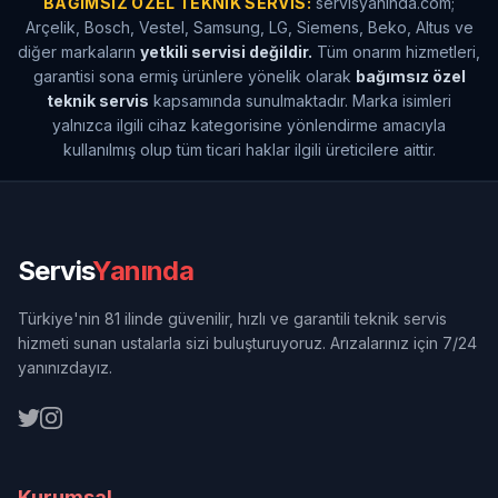
BAĞIMSIZ ÖZEL TEKNIK SERVIS:
servisyaninda.com;
Arçelik, Bosch, Vestel, Samsung, LG, Siemens, Beko, Altus ve
diğer markaların
yetkili servisi değildir.
Tüm onarım hizmetleri,
garantisi sona ermiş ürünlere yönelik olarak
bağımsız özel
teknik servis
kapsamında sunulmaktadır. Marka isimleri
yalnızca ilgili cihaz kategorisine yönlendirme amacıyla
kullanılmış olup tüm ticari haklar ilgili üreticilere aittir.
Servis
Yanında
Türkiye'nin 81 ilinde güvenilir, hızlı ve garantili teknik servis
hizmeti sunan ustalarla sizi buluşturuyoruz. Arızalarınız için 7/24
yanınızdayız.
Kurumsal