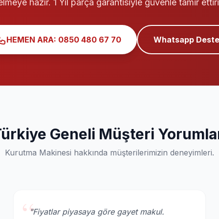
elmeye hazır. 1 Yıl parça garantisiyle güvenle tamir ettiri
HEMEN ARA: 0850 480 67 70
Whatsapp Deste
ürkiye Geneli Müşteri Yorumla
Kurutma Makinesi hakkında müşterilerimizin deneyimleri.
“
"Fiyatlar piyasaya göre gayet makul.