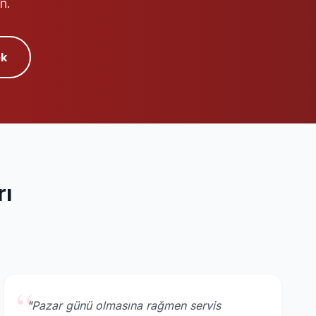
n.
k
rı
“
"Pazar günü olmasına rağmen servis