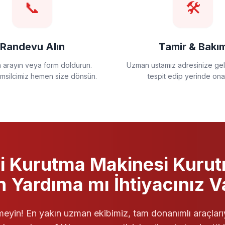
📞
🛠️
Randevu Alın
Tamir & Bakı
a arayın veya form doldurun.
Uzman ustamız adresinize gels
emsilcimiz hemen size dönsün.
tespit edip yerinde ona
i
Kurutma Makinesi
Kuru
in Yardıma mı İhtiyacınız V
eyin! En yakın uzman ekibimiz, tam donanımlı araçları