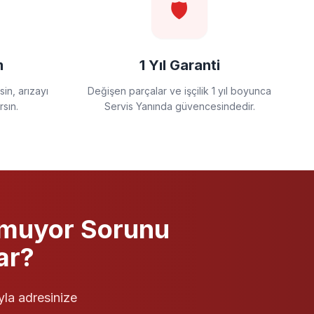
🛡️
m
1 Yıl Garanti
in, arızayı
Değişen parçalar ve işçilik 1 yıl boyunca
rsın.
Servis Yanında güvencesindedir.
tmuyor
Sorunu
ar?
yla adresinize