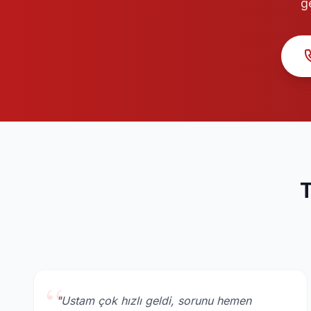
g
T
“
"Ustam çok hızlı geldi, sorunu hemen