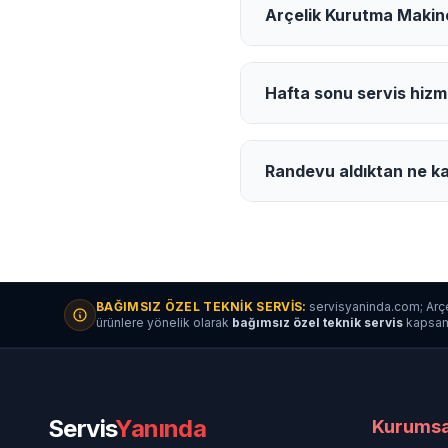
Arçelik Kurutma Makines
Hafta sonu servis hizm
Randevu aldıktan ne ka
BAĞIMSIZ ÖZEL TEKNIK SERVIS:
servisyaninda.com; Arçe
ürünlere yönelik olarak
bağımsız özel teknik servis
kapsamın
Servis
Yanında
Kurumsa