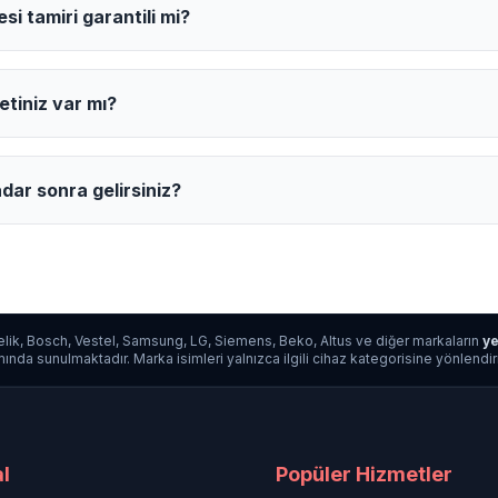
i tamiri garantili mi?
etiniz var mı?
dar sonra gelirsiniz?
lik, Bosch, Vestel, Samsung, LG, Siemens, Beko, Altus ve diğer markaların
ye
da sunulmaktadır. Marka isimleri yalnızca ilgili cihaz kategorisine yönlendirme a
l
Popüler Hizmetler