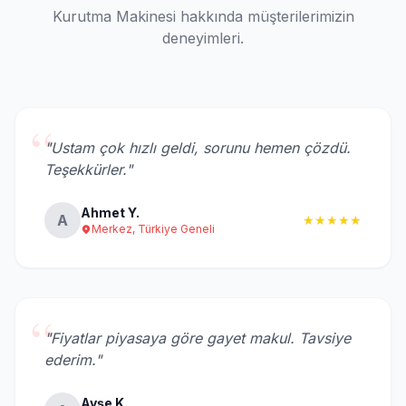
Kurutma Makinesi hakkında müşterilerimizin
deneyimleri.
“
"Ustam çok hızlı geldi, sorunu hemen çözdü.
Teşekkürler."
Ahmet Y.
A
★★★★★
Merkez, Türkiye Geneli
“
"Fiyatlar piyasaya göre gayet makul. Tavsiye
ederim."
Ayşe K.