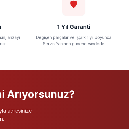
🛡️
m
1 Yıl Garanti
in, arızayı
Değişen parçalar ve işçilik 1 yıl boyunca
rsın.
Servis Yanında güvencesindedir.
i Arıyorsunuz?
yla adresinize
n.