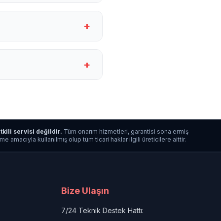
+
+
tkili servisi değildir.
Tüm onarım hizmetleri, garantisi sona ermiş
macıyla kullanılmış olup tüm ticari haklar ilgili üreticilere aittir.
Bize Ulaşın
7/24 Teknik Destek Hattı: