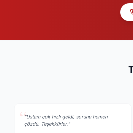
T
“
"Ustam çok hızlı geldi, sorunu hemen
çözdü. Teşekkürler."