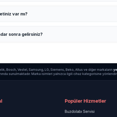
etiniz var mı?
dar sonra gelirsiniz?
lik, Bosch, Vestel, Samsung, LG, Siemens, Beko, Altus ve diğer markaların
ye
da sunulmaktadır. Marka isimleri yalnızca ilgili cihaz kategorisine yönlendirme a
l
Popüler Hizmetler
Buzdolabı Servisi