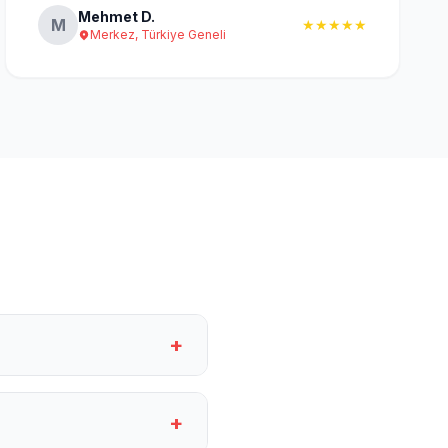
Mehmet D.
M
★★★★★
Merkez, Türkiye Geneli
+
+