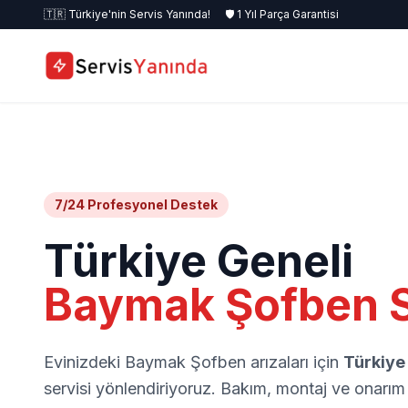
🇹🇷 Türkiye'nin Servis Yanında!
🛡️ 1 Yıl Parça Garantisi
7/24 Profesyonel Destek
Türkiye Geneli
Baymak Şofben S
Evinizdeki Baymak Şofben arızaları için
Türkiye
servisi yönlendiriyoruz. Bakım, montaj ve onarım 