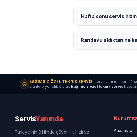
Hafta sonu servis hizm
Randevu aldıktan ne ka
BAĞIMSIZ ÖZEL TEKNIK SERVIS:
servisyaninda.com; Arçe
ürünlere yönelik olarak
bağımsız özel teknik servis
kapsamın
Servis
Yanında
Kurumsa
Anasayfa
Türkiye'nin 81 ilinde güvenilir, hızlı ve