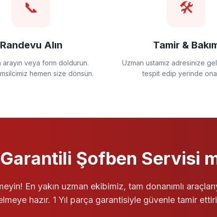
📞
🛠️
Randevu Alın
Tamir & Bakı
a arayın veya form doldurun.
Uzman ustamız adresinize gels
emsilcimiz hemen size dönsün.
tespit edip yerinde ona
Garantili
Şofben Servisi
m
eyin! En yakın uzman ekibimiz, tam donanımlı araçları
elmeye hazır. 1 Yıl parça garantisiyle güvenle tamir ettiri