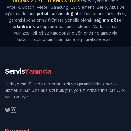
BAĞIMSIZ ÖZEL TEKNIK SERVIS:
servisyaninda.com;
Arçelik, Bosch, Vestel, Samsung, LG, Siemens, Beko, Altus ve
diğer markaların
yetkili servisi değildir.
Tüm onarım hizmetleri,
garantisi sona ermiş ürünlere yönelik olarak
bağımsız özel
teknik servis
kapsamında sunulmaktadır. Marka isimleri
yalnızca ilgili cihaz kategorisine yönlendirme amacıyla
kullanılmış olup tüm ticari haklar ilgili üreticilere aittir.
Servis
Yanında
Türkiye'nin 81 ilinde güvenilir, hızlı ve garantili teknik servis
hizmeti sunan ustalarla sizi buluşturuyoruz. Arızalarınız için 7/24
yanınızdayız.
Kurumsal