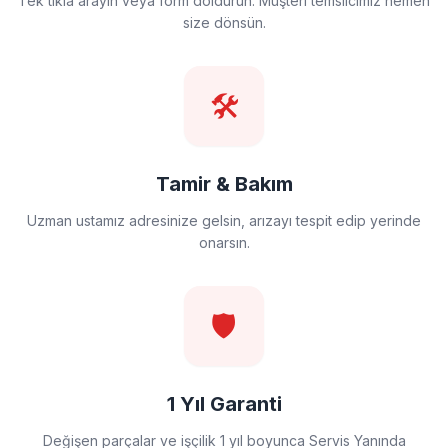
Tek tıkla arayın veya form doldurun. Müşteri temsilcimiz hemen
size dönsün.
🛠️
Tamir & Bakım
Uzman ustamız adresinize gelsin, arızayı tespit edip yerinde
onarsın.
🛡️
1 Yıl Garanti
Değişen parçalar ve işçilik 1 yıl boyunca Servis Yanında