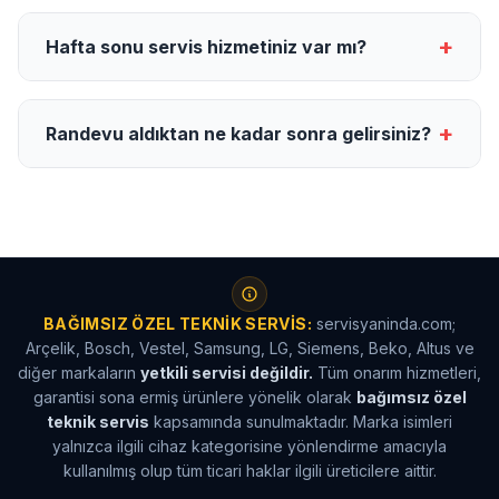
+
Hafta sonu servis hizmetiniz var mı?
+
Randevu aldıktan ne kadar sonra gelirsiniz?
BAĞIMSIZ ÖZEL TEKNIK SERVIS:
servisyaninda.com;
Arçelik, Bosch, Vestel, Samsung, LG, Siemens, Beko, Altus ve
diğer markaların
yetkili servisi değildir.
Tüm onarım hizmetleri,
garantisi sona ermiş ürünlere yönelik olarak
bağımsız özel
teknik servis
kapsamında sunulmaktadır. Marka isimleri
yalnızca ilgili cihaz kategorisine yönlendirme amacıyla
kullanılmış olup tüm ticari haklar ilgili üreticilere aittir.